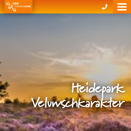
Heidepark
Veluwschkarakter